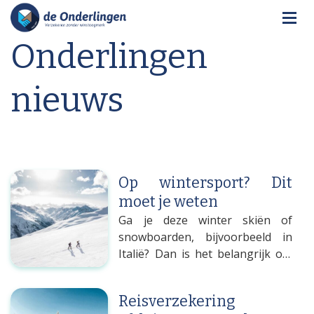
Onderlingen
nieuws
Op wintersport? Dit
moet je weten
Ga je deze winter skiën of
snowboarden, bijvoorbeeld in
Italië? Dan is het belangrijk om
rekening te houden met nieuwe
regels én een goede
Reisverzekering
voorbereiding. Check je