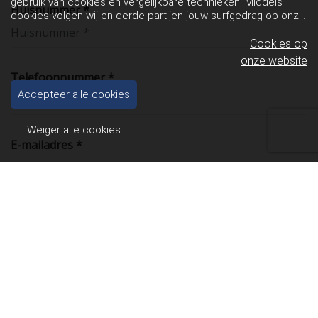
gebruik van cookies en vergelijkbare technieken. Middels
Huisnummer *
cookies volgen wij en derde partijen jouw surfgedrag op onze
website. Hiermee tonen wij gepersonaliseerde advertenties
en dit maakt het voor jou mogelijk om informatie te delen via
Cookies op
social media.
Bekijk ons cookiebeleid
onze website
Telefoonnummer *
Accepteer alle cookies
Weiger alle cookies
E-mailadres *
Ik ontvang graag een voorstel voor het verzekeren van
Woonhuis en inboedel
Inboedel (voor huurders)