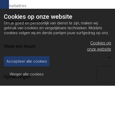
Cookies op
onze website
Telefoonnummer *
Om je goed en persoonlijk van dienst te zijn, maken wij
gebruik van cookies en vergelijkbare technieken. Middels
cookies volgen wij en derde partijen jouw surfgedrag op onze
website. Hiermee tonen wij gepersonaliseerde advertenties
en dit maakt het voor jou mogelijk om informatie te delen via
Cookies op
Maak een keuze
social media.
Bekijk ons cookiebeleid
onze website
Accepteer alle cookies
Weiger alle cookies
Opmerkingen