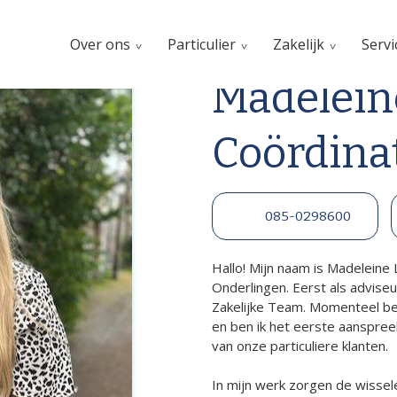
Over ons
Particulier
Zakelijk
Servi
Madelein
Coördinat
085-0298600
Hallo! Mijn naam is Madeleine L
Onderlingen. Eerst als adviseur
Zakelijke Team. Momenteel be
en ben ik het eerste aanspree
van onze particuliere klanten.
In mijn werk zorgen de wisse