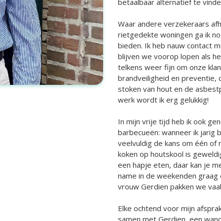
betaalbaar alternatief te vinde
Waar andere verzekeraars afh
rietgedekte woningen ga ik no
bieden. Ik heb nauw contact m
blijven we voorop lopen als h
telkens weer fijn om onze kla
brandveiligheid en preventie, d
stoken van hout en de asbestp
werk wordt ik erg gelukkig!
In mijn vrije tijd heb ik ook 
barbecueën: wanneer ik jarig b
veelvuldig de kans om één of 
koken op houtskool is geweldig
een hapje eten, daar kan je m
name in de weekenden graag o
vrouw Gerdien pakken we vaak
Elke ochtend voor mijn afspra
samen met Gerdien, een wande