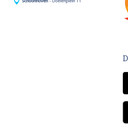
Schoonhoven
- Doelenplein 11
D