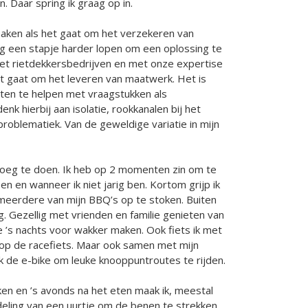
n. Daar spring ik graag op in.
aken als het gaat om het verzekeren van
g een stapje harder lopen om een oplossing te
et rietdekkersbedrijven en met onze expertise
et gaat om het leveren van maatwerk. Het is
nten te helpen met vraagstukken als
enk hierbij aan isolatie, rookkanalen bij het
roblematiek. Van de geweldige variatie in mijn
genoeg te doen. Ik heb op 2 momenten zin om te
en en wanneer ik niet jarig ben. Kortom grijp ik
meerdere van mijn BBQ’s op te stoken. Buiten
. Gezellig met vrienden en familie genieten van
e ’s nachts voor wakker maken. Ook fiets ik met
p de racefiets. Maar ook samen met mijn
 de e-bike om leuke knooppuntroutes te rijden.
ken en ’s avonds na het eten maak ik, meestal
ling van een uurtje om de benen te strekken