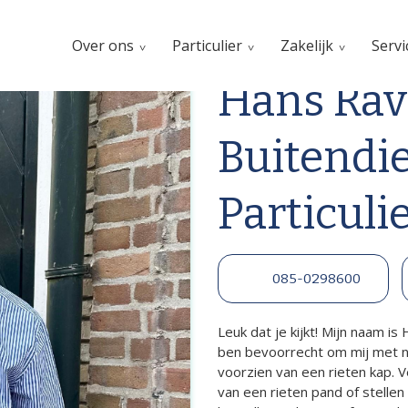
Over ons
Particulier
Zakelijk
Servi
Hans Rav
Buitendi
Particuli
085-0298600
Leuk dat je kijkt! Mijn naam is
ben bevoorrecht om mij met n
voorzien van een rieten kap.
van een rieten pand of stellen