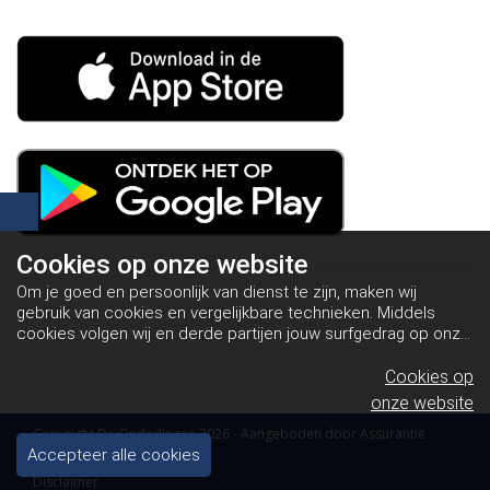
Cookies op
onze website
Om je goed en persoonlijk van dienst te zijn, maken wij
gebruik van cookies en vergelijkbare technieken. Middels
cookies volgen wij en derde partijen jouw surfgedrag op onze
website. Hiermee tonen wij gepersonaliseerde advertenties
en dit maakt het voor jou mogelijk om informatie te delen via
Cookies op
social media.
Bekijk ons cookiebeleid
onze website
Copyright De Onderlingen 2026 - Aangeboden door
Assurantie
Apps
Accepteer alle cookies
Disclaimer