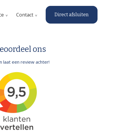
ce
Contact
Direct afsluiten
eoordeel ons
.en laat een review achter!