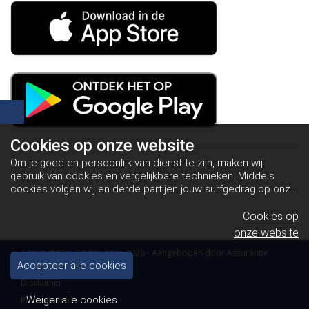
Cookies op
onze website
Om je goed en persoonlijk van dienst te zijn, maken wij
gebruik van cookies en vergelijkbare technieken. Middels
cookies volgen wij en derde partijen jouw surfgedrag op onze
website. Hiermee tonen wij gepersonaliseerde advertenties
en dit maakt het voor jou mogelijk om informatie te delen via
Cookies op
social media.
Bekijk ons cookiebeleid
onze website
Copyright De Onderlingen 2026 - Aangeboden door
Assurantie
Apps
Accepteer alle cookies
Disclaimer
Weiger alle cookies
Privacybeleid