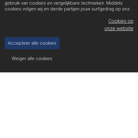
gebruik van cookies en vergelijkbare technieken. Middels
cookies volgen wij en derde partijen jouw surfgedrag op onze
website. Hiermee tonen wij gepersonaliseerde advertenties
en dit maakt het voor jou mogelijk om informatie te delen via
Cookies op
social media.
Bekijk ons cookiebeleid
onze website
Accepteer alle cookies
Weiger alle cookies