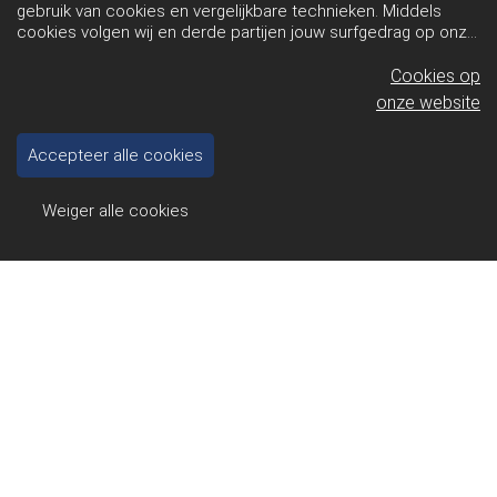
gebruik van cookies en vergelijkbare technieken. Middels
cookies volgen wij en derde partijen jouw surfgedrag op onze
website. Hiermee tonen wij gepersonaliseerde advertenties
en dit maakt het voor jou mogelijk om informatie te delen via
Cookies op
social media.
Bekijk ons cookiebeleid
onze website
Accepteer alle cookies
Weiger alle cookies