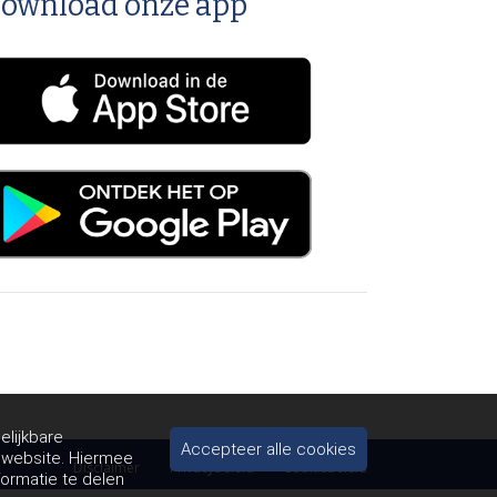
ownload onze app
elijkbare
Accepteer alle cookies
e website. Hiermee
Disclaimer
Privacybeleid
Cookiebeleid
formatie te delen