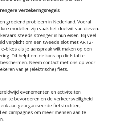
strengere verzekeringsregels
 een groeiend probleem in Nederland. Vooral
dure modellen zijn vaak het doelwit van dieven.
raars steeds strenger in hun eisen. Bij veel
eeld verplicht om een tweede slot met ART2-
r e-bikes als je aanspraak wilt maken op een
ring. Dit helpt om de kans op diefstal te
 te beschermen. Neem contact met ons op voor
keren van je (elektrische) fiets.
reldwijd evenementen en activiteiten
uur te bevorderen en de verkeersveiligheid
Denk aan georganiseerde fietstochten,
eid en campagnes om meer mensen aan te
n.