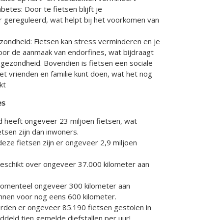
betes: Door te fietsen blijft je
r gereguleerd, wat helpt bij het voorkomen van
zondheid: Fietsen kan stress verminderen en je
or de aanmaak van endorfines, wat bijdraagt
gezondheid. Bovendien is fietsen een sociale
met vrienden en familie kunt doen, wat het nog
kt
es
d heeft ongeveer 23 miljoen fietsen, wat
tsen zijn dan inwoners.
 deze fietsen zijn er ongeveer 2,9 miljoen
eschikt over ongeveer 37.000 kilometer aan
 momenteel ongeveer 300 kilometer aan
annen voor nog eens 600 kilometer.
erden er ongeveer 85.190 fietsen gestolen in
ddeld tien gemelde diefstallen per uur!