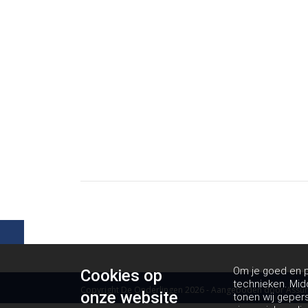
Om je goed en pe
Cookies op
technieken. Mid
Copyright De Onderlingen 2026 - Aangeboden door
Assur
onze website
tonen wij geper