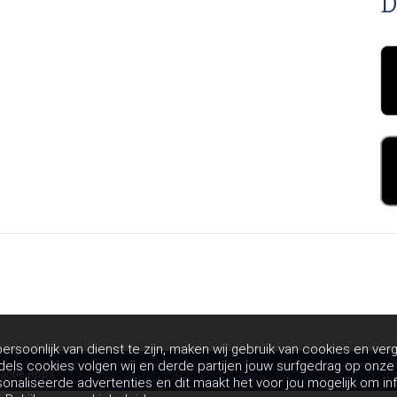
D
rsoonlijk van dienst te zijn, maken wij gebruik van cookies en verg
dels cookies volgen wij en derde partijen jouw surfgedrag op onz
antie Apps
sonaliseerde advertenties en dit maakt het voor jou mogelijk om in