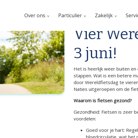
Over ons
Particulier
Zakelijk
Servi
Vier Were
3 juni!
Het is heerlijk weer buiten e
stappen. Wat is een betere m
door Wereldfietsdag te vieren
Naties uitgeroepen om de fie
Waarom is fietsen gezond?
Gezondheid: Fietsen is zeer be
voordelen:
Goed voor je hart: Regel
bloedcirculatie, wat het 